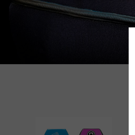
Wetsuit Bag
Peinetas
Hubb Principiante
Bloqueadores
Kit Reparacion
Accesorios Varios
Tapones de Oido
Accesorios Varios