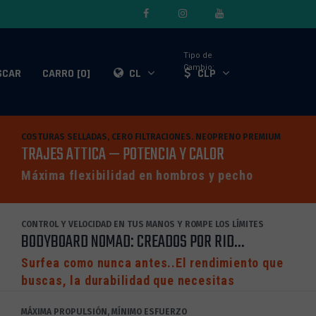
Tipo de
Cambio:
SCAR
CARRO [0]
CL
CLP
COSTURAS SELLADAS, CERO FILTRACIONES. NEOPRENO PREMIUM
TRAJES ATTICA — POTENCIA Y CALOR
Máxima flexibilidad en hombros y pecho
CONTROL Y VELOCIDAD EN TUS MANOS Y ROMPE LOS LÍMITES
BODYBOARD NOMAD: CREADOS POR RID...
Surfea como nunca antes..El rendimiento que
buscas, la durabilidad que necesitas
MÁXIMA PROPULSIÓN, MÍNIMO ESFUERZO