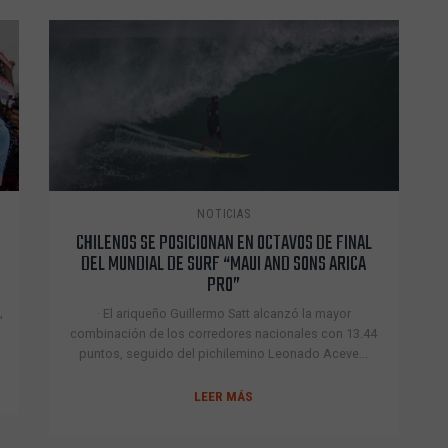
NOTICIAS
CHILENOS SE POSICIONAN EN OCTAVOS DE FINAL
DEL MUNDIAL DE SURF “MAUI AND SONS ARICA
PRO”
,
· El ariqueño Guillermo Satt alcanzó la mayor
combinación de los corredores nacionales con 13.44
puntos, seguido del pichilemino Leonado Aceve...
LEER MÁS