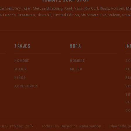
TOMATE SURF SHOP
de hombre y mujer. Marcas Billabong, Reef, Vans, Rip Curl, Rusty, Volcom, Ma
o Friends, Creatures, Churchill, Limited Edition, MS Vipers, Evo, Vulcan, Ste
TRAJES
ROPA
IN
HOMBRE
HOMBRE
SO
MUJER
MUJER
NU
NIÑOS
BL
ACCESORIOS
VI
TÉ
CO
CO
te Surf Shop 2015
|
Todos los Derechos Reservados
|
Diseñado p