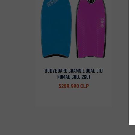
BODYBOARD CRAMSIE QUAD LTD
NOMAD COD.12691
$289.990 CLP