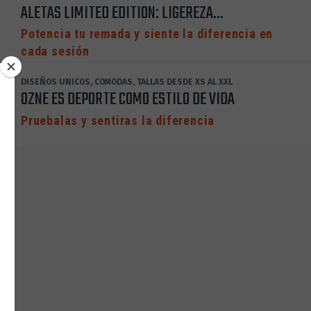
ALETAS LIMITED EDITION: LIGEREZA...
Potencia tu remada y siente la diferencia en
cada sesión
DISEÑOS UNICOS, COMODAS, TALLAS DESDE XS AL XXL
OZNE ES DEPORTE COMO ESTILO DE VIDA
Pruebalas y sentiras la diferencia
S