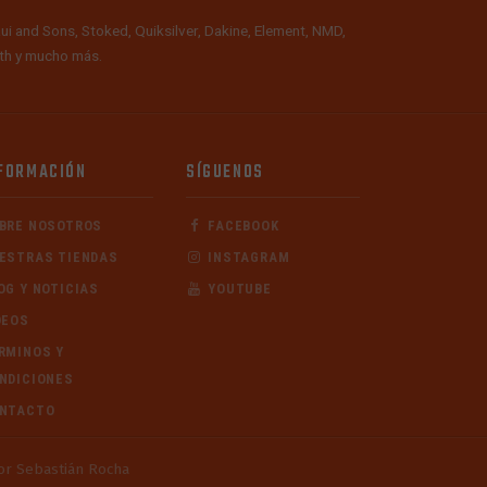
ui and Sons, Stoked, Quiksilver, Dakine, Element, NMD,
alth y mucho más.
FORMACIÓN
SÍGUENOS
BRE NOSOTROS
FACEBOOK
ESTRAS TIENDAS
INSTAGRAM
OG Y NOTICIAS
YOUTUBE
DEOS
RMINOS Y
NDICIONES
NTACTO
or Sebastián Rocha