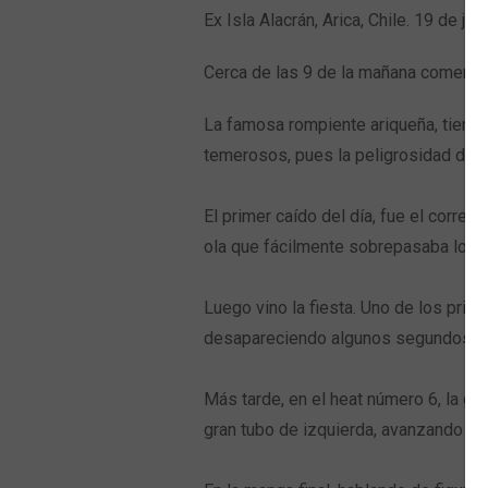
Ex Isla Alacrán, Arica, Chile. 19 de jul
Cerca de las 9 de la mañana comenzó l
La famosa rompiente ariqueña, tiene 
temerosos, pues la peligrosidad de e
El primer caído del día, fue el corred
ola que fácilmente sobrepasaba los 3 
Luego vino la fiesta. Uno de los prim
desapareciendo algunos segundos al in
Más tarde, en el heat número 6, la gu
gran tubo de izquierda, avanzando en 