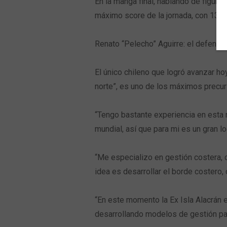
En la manga final, hablando de figur
máximo score de la jornada, con 13.7
Renato “Pelecho” Aguirre: el defensor
El único chileno que logró avanzar ho
norte”, es uno de los máximos precurs
“Tengo bastante experiencia en esta r
mundial, así que para mi es un gran lo
“Me especializo en gestión costera, co
idea es desarrollar el borde costero, 
“En este momento la Ex Isla Alacrán 
desarrollando modelos de gestión para