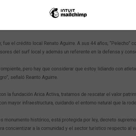
as eliminadas, el iquiqueño Camilo Hernández, quedó fuera a mano
3 puntos.
 de la Ex Isla Alacrán
y, fue el crédito local Renato Aguirre. A sus 44 años, “Pelecho” 
ores del surf local y además un referente en la defensa y conser
ompiente, pero hay que considerar que estoy lidiando con atleta
gro”, señaló Reanto Aguirre.
n la fundación Arica Activa, tratamos de rescatar el valor patrimo
con mayor infraestructura, cuidando el entorno natural que la rode
es monumento histórico, está protegida por ley, decreto suprem
 concientizar a la comunidad y el sector turístico respecto al va