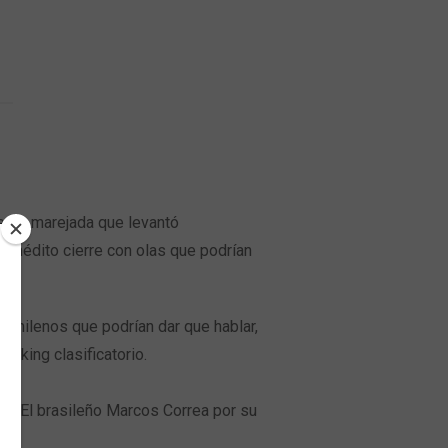
tente marejada que levantó
 inédito cierre con olas que podrían
s chilenos que podrían dar que hablar,
nking clasificatorio.
cto. El brasileño Marcos Correa por su