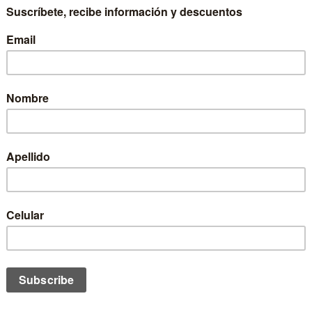
io 2016.
a emoción y el festival de tubos en la ola denominada “El Gring
a los competidores más avezados del tour mundial, eufóricos, al
sta ola lo ha demostrado en el transcurso de la competencia.
or local Cristopher Herold. Pese a ser de la casa, “El Gringo” no t
metros de altura, la bajó a gran velocidad y cayó con toda la fue
eros en animarla, fue el marplatense Juan Arca. El argentino se 
terior de la ola, saliendo limpiamente ante la algarabía del públ
erra de tuberías continuaba con el norteamericano Myles Laine-T
primer lugar, junto a uno de los favoritos del certamen, el peruan