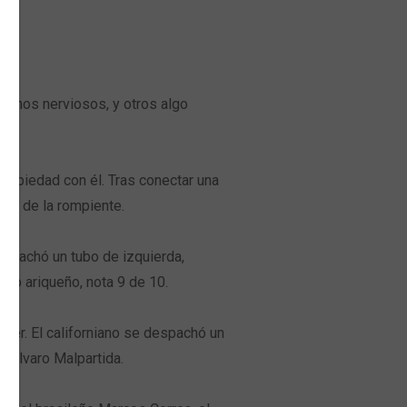
o”.
gunos nerviosos, y otros algo
uvo piedad con él. Tras conectar una
rza de la rompiente.
despachó un tubo de izquierda,
ico ariqueño, nota 9 de 10.
oner. El californiano se despachó un
o Álvaro Malpartida.