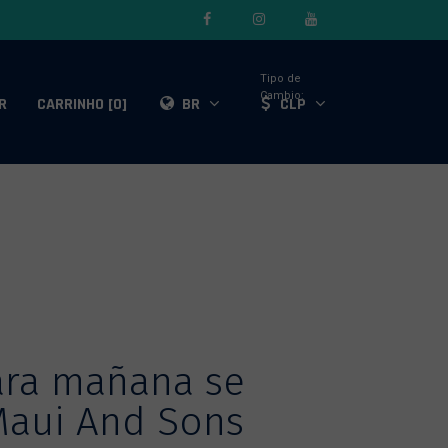
Tipo de
Cambio:
R
CARRINHO [0]
BR
CLP
para mañana se
Maui And Sons