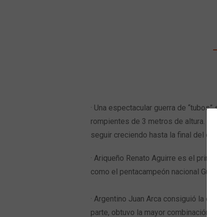
Wetsuit Bag
Combs
Hubb Principiante
Sunscreen
Repair Kit
Accessories
Earplugs
Accessories
· Una espectacular guerra de “tubos”
rompientes de 3 metros de altura. El
seguir creciendo hasta la final del 
· Ariqueño Renato Aguirre es el prime
como el pentacampeón nacional Guille
· Argentino Juan Arca consiguió la ola
parte, obtuvo la mayor combinación de