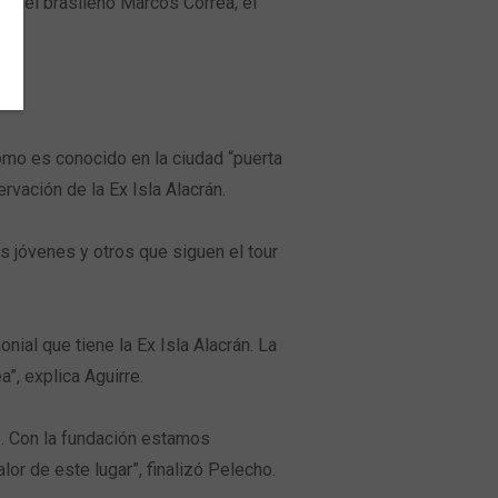
s del brasileño Marcos Correa, el
como es conocido en la ciudad “puerta
vación de la Ex Isla Alacrán.
s jóvenes y otros que siguen el tour
nial que tiene la Ex Isla Alacrán. La
a”, explica Aguirre.
o. Con la fundación estamos
lor de este lugar”, finalizó Pelecho.