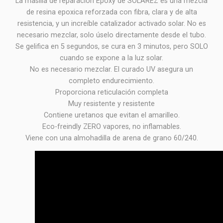
La masilla de reparación Epoxy de SOLAREZ es una mezcla
de resina epoxica reforzada con fibra, clara y de alta
resistencia, y un increíble catalizador activado solar. No es
necesario mezclar, solo úselo directamente desde el tubo.
Se gelifica en 5 segundos, se cura en 3 minutos, pero SOLO
cuando se expone a la luz solar.
No es necesario mezclar. El curado UV asegura un
completo endurecimiento.
Proporciona reticulación completa
Muy resistente y resistente
Contiene uretanos que evitan el amarilleo.
Eco-freindly ZERO vapores, no inflamables.
Viene con una almohadilla de arena de grano 60/240.