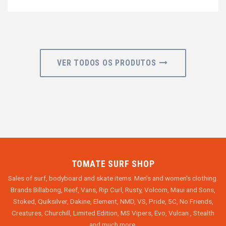
VER TODOS OS PRODUTOS
TOMATE SURF SHOP
Sales of surf, bodyboard and skate items. Men's and women's clothing.
Brands Billabong, Reef, Vans, Rip Curl, Rusty, Volcom, Maui and Sons,
Stoked, Quiksilver, Dakine, Element, NMD, VS, Pride, 5C, No Friends,
Creatures, Churchill, Limited Edition, MS Vipers, Evo, Vulcan , Stealth
and much more.