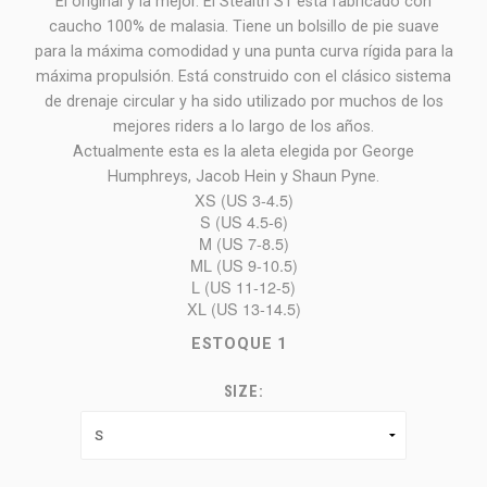
El original y la mejor. El Stealth S1 está fabricado con
caucho 100% de malasia. Tiene un bolsillo de pie suave
para la máxima comodidad y una punta curva rígida para la
máxima propulsión. Está construido con el clásico sistema
de drenaje circular y ha sido utilizado por muchos de los
mejores riders a lo largo de los años.
Actualmente esta es la aleta elegida por George
Humphreys, Jacob Hein y Shaun Pyne.
XS (US 3-4.5)
S (US 4.5-6)
M (US 7-8.5)
ML (US 9-10.5)
L (US 11-12-5)
XL (US 13-14.5)
ESTOQUE
1
SIZE: