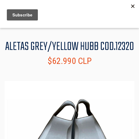
MENU
INFO
ALETAS GREY/YELLOW HUBB COD.12320
$62.990 CLP