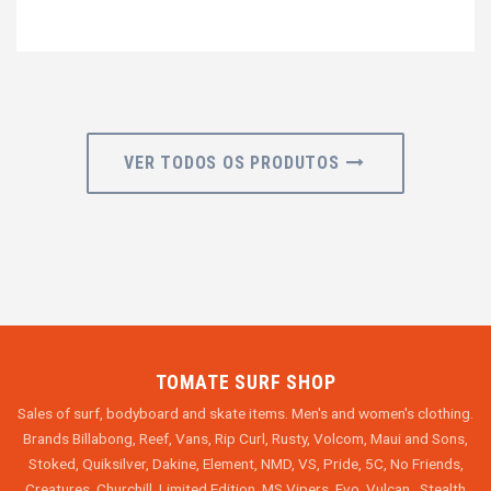
VER TODOS OS PRODUTOS
TOMATE SURF SHOP
Sales of surf, bodyboard and skate items. Men's and women's clothing.
Brands Billabong, Reef, Vans, Rip Curl, Rusty, Volcom, Maui and Sons,
Stoked, Quiksilver, Dakine, Element, NMD, VS, Pride, 5C, No Friends,
Creatures, Churchill, Limited Edition, MS Vipers, Evo, Vulcan , Stealth