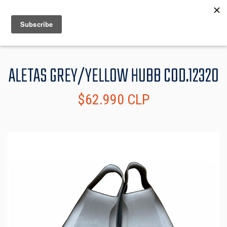
MENU
INFO
ALETAS GREY/YELLOW HUBB COD.12320
$62.990 CLP