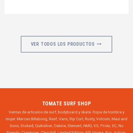
VER TODOS LOS PRODUCTOS
TOMATE SURF SHOP
Ventas de articulos de surf, bodyboard y skate. Ropa de hombre y
mujer. Marcas Billabong, Reef, Vans, Rip Curl, Rusty, Volcom, Maui and
Sons, Stoked, Quiksilver, Dakine, Element, NMD, VS, Pride, 5C, No
Friends, Creatures, Churchill, Limited Edition, MS Vipers, Evo, Vulcan,