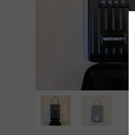
Wetsuit Bag
Peinetas
Hubb Principiante
Bloqueadores
Kit Reparacion
Accesorios Varios
Tapones de Oido
Accesorios Varios