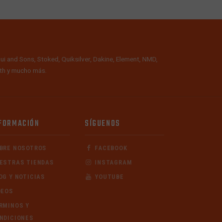
ui and Sons, Stoked, Quiksilver, Dakine, Element, NMD,
alth y mucho más.
FORMACIÓN
SÍGUENOS
BRE NOSOTROS
FACEBOOK
ESTRAS TIENDAS
INSTAGRAM
OG Y NOTICIAS
YOUTUBE
DEOS
RMINOS Y
NDICIONES