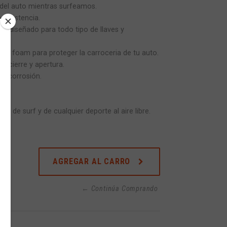
s del auto mientras surfeamos.
 resistencia.
tá diseñado para todo tipo de llaves y
a de foam para proteger la carroceria de tu auto.
a cierre y apertura.
 la corrosión.
día de surf y de cualquier deporte al aire libre.
AGREGAR AL CARRO
← Continúa Comprando