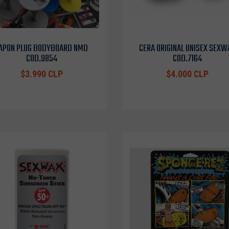
APON PLUG BODYBOARD NMD
CERA ORIGINAL UNISEX SEXW
COD.9854
COD.7164
$3.990 CLP
$4.000 CLP