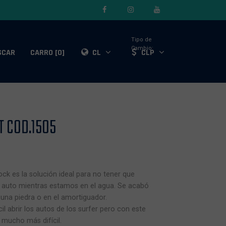
Tipo de
Cambio:
SCAR
CARRO [0]
CL
CLP
 COD.1505
ock es la solución ideal para no tener que
el auto mientras estamos en el agua. Se acabó
 una piedra o en el amortiguador.
l abrir los autos de los surfer pero con este
 mucho más difícil.