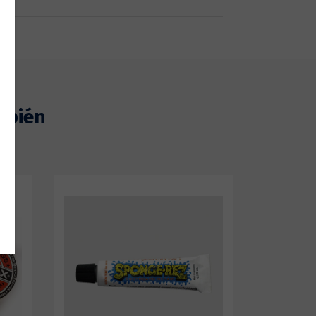
mbién