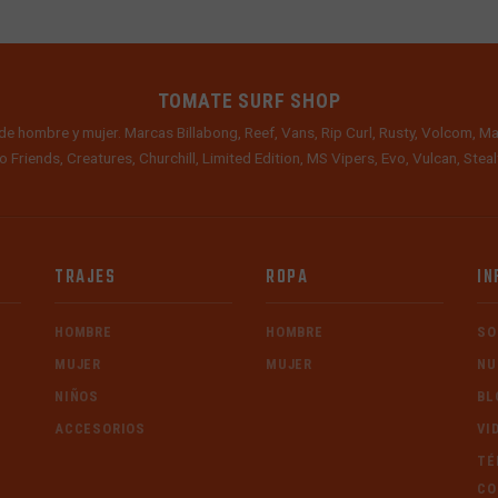
TOMATE SURF SHOP
de hombre y mujer. Marcas Billabong, Reef, Vans, Rip Curl, Rusty, Volcom, Ma
o Friends, Creatures, Churchill, Limited Edition, MS Vipers, Evo, Vulcan, Ste
TRAJES
ROPA
IN
HOMBRE
HOMBRE
SO
MUJER
MUJER
NU
NIÑOS
BL
ACCESORIOS
VI
TÉ
CO