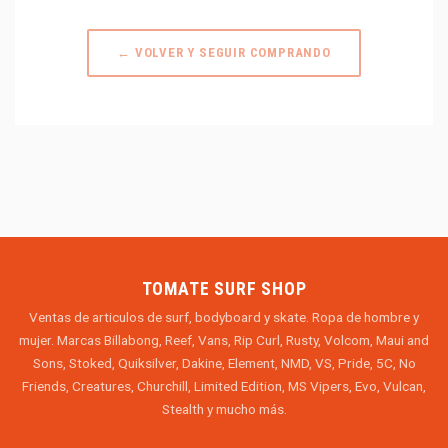
← VOLVER Y SEGUIR COMPRANDO
TOMATE SURF SHOP
Ventas de articulos de surf, bodyboard y skate. Ropa de hombre y
mujer. Marcas Billabong, Reef, Vans, Rip Curl, Rusty, Volcom, Maui and
Sons, Stoked, Quiksilver, Dakine, Element, NMD, VS, Pride, 5C, No
Friends, Creatures, Churchill, Limited Edition, MS Vipers, Evo, Vulcan,
Stealth y mucho más.