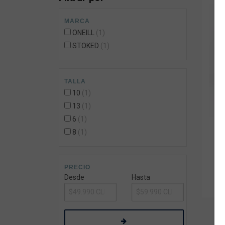
Wetsuit Bag
Peinetas
Hubb Principiante
MARCA
Bloqueadores
Kit Reparacion
ONEILL
1
Accesorios Varios
STOKED
1
Tapones de Oido
Accesorios Varios
TALLA
10
1
13
1
6
1
8
1
BO
PRECIO
Desde
Hasta