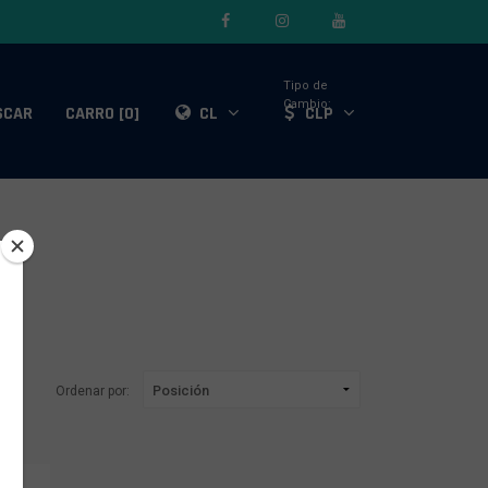
Tipo de
Cambio:
SCAR
CARRO [0]
CL
CLP
Ordenar por: