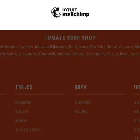
TOMATE SURF SHOP
de hombre y mujer. Marcas Billabong, Reef, Vans, Rip Curl, Rusty, Volcom, Ma
o Friends, Creatures, Churchill, Limited Edition, MS Vipers, Evo, Vulcan, Ste
TRAJES
ROPA
IN
HOMBRE
HOMBRE
SO
MUJER
MUJER
NU
NIÑOS
BL
ACCESORIOS
VI
TÉ