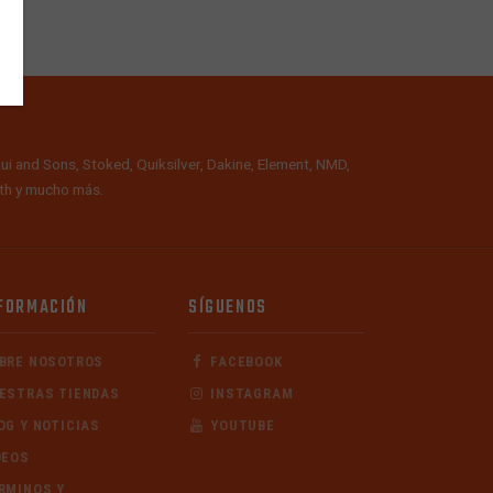
ui and Sons, Stoked, Quiksilver, Dakine, Element, NMD,
alth y mucho más.
FORMACIÓN
SÍGUENOS
BRE NOSOTROS
FACEBOOK
ESTRAS TIENDAS
INSTAGRAM
OG Y NOTICIAS
YOUTUBE
DEOS
RMINOS Y