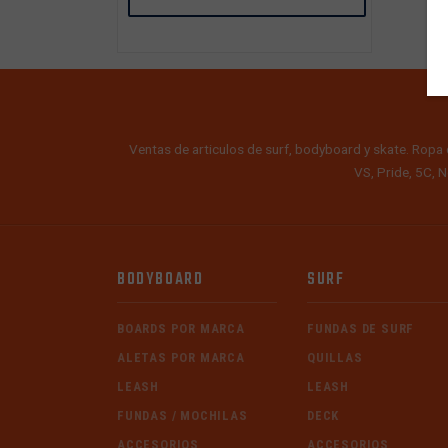
Ventas de articulos de surf, bodyboard y skate. Ropa 
VS, Pride, 5C, N
BODYBOARD
SURF
BOARDS POR MARCA
FUNDAS DE SURF
ALETAS POR MARCA
QUILLAS
LEASH
LEASH
FUNDAS / MOCHILAS
DECK
ACCESORIOS
ACCESORIOS