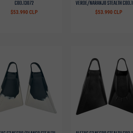
COD.13072
VERDE/NARANJO STEALTH COD.
$53.990 CLP
$53.990 CLP