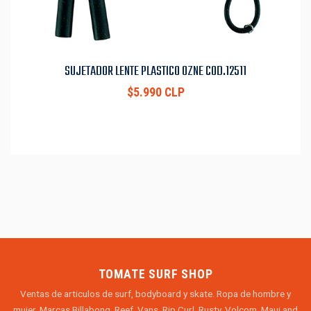
SUJETADOR LENTE PLASTICO OZNE COD.12511
$5.990 CLP
TOMATE SURF SHOP
Ventas de articulos de surf, bodyboard y skate. Ropa de hombre y
mujer. Marcas Billabong, Reef, Vans, Rip Curl, Rusty, Volcom, Maui and