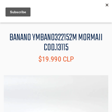
MENU
INFO
BANANO YMBAN0322152M MORMAII
COD.13115
$19.990 CLP