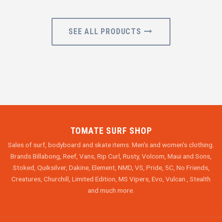
SEE ALL PRODUCTS
TOMATE SURF SHOP
Sales of surf, bodyboard and skate items. Men's and women's clothing.
Brands Billabong, Reef, Vans, Rip Curl, Rusty, Volcom, Maui and Sons,
Stoked, Quiksilver, Dakine, Element, NMD, VS, Pride, 5C, No Friends,
Creatures, Churchill, Limited Edition, MS Vipers, Evo, Vulcan , Stealth
and much more.