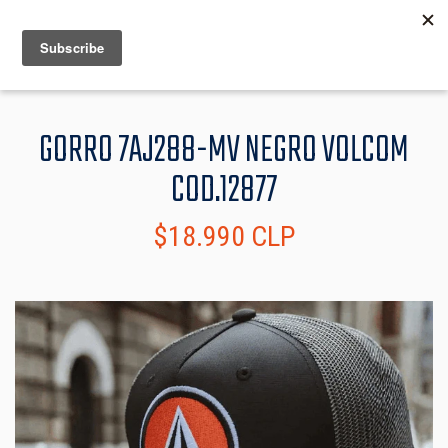
MENU
INFO
GORRO 7AJ288-MV NEGRO VOLCOM
COD.12877
$18.990 CLP