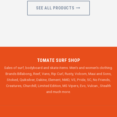
SEE ALL PRODUCTS
TOMATE SURF SHOP
Sales of surf, bodyboard and skate items. Men's and women's clothing.
Brands Billabong, Reef, Vans, Rip Curl, Rusty, Volcom, Maui and Sons,
Stoked, Quiksilver, Dakine, Element, NMD, VS, Pride, 5C, No Friends,
Creatures, Churchill, Limited Edition, MS Vipers, Evo, Vulcan , Stealth
and much more.