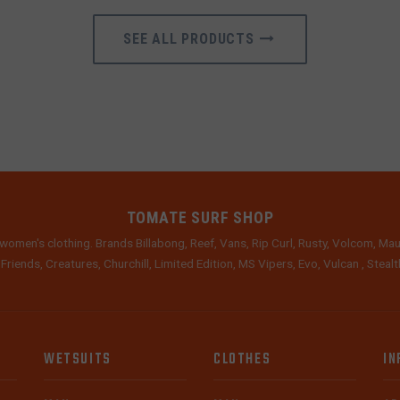
SEE ALL PRODUCTS
TOMATE SURF SHOP
women's clothing. Brands Billabong, Reef, Vans, Rip Curl, Rusty, Volcom, Mau
 Friends, Creatures, Churchill, Limited Edition, MS Vipers, Evo, Vulcan , Stea
WETSUITS
CLOTHES
IN