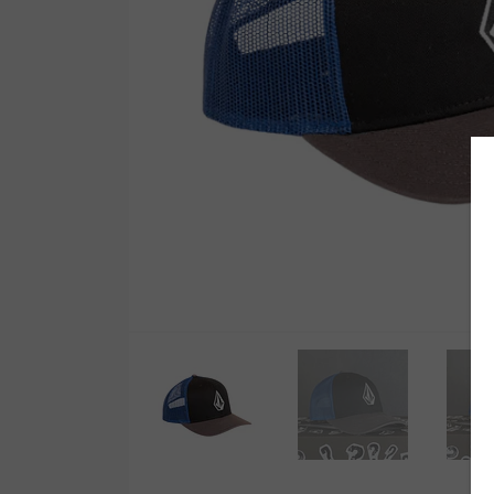
Wetsuit Bag
Combs
Hubb Principiante
Sunscreen
Repair Kit
Accessories
Earplugs
Accessories