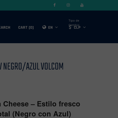
Tipo de
Cambio:
EARCH
CART [0]
EN
CLP
V NEGRO/AZUL VOLCOM
 Cheese – Estilo fresco
otal (Negro con Azul)