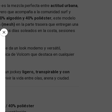
e
es la mezcla perfecta entre
actitud urbana
,
ayero que acompaña a la comunidad surf y
0% algodón y 40% poliéster
, este modelo
a (mesh)
en la parte trasera que entregan una
para los días soleados en la costa, sesiones
.
ul
le da un look moderno y versátil,
téntica de Volcom que destaca en cualquier
an un jockey
ligero, transpirable y con
a vivir la vida entre olas, arena y ciudad.
:
ón / 40% poliéster