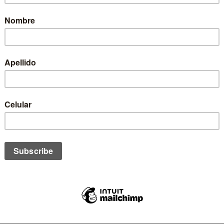
Paneles de malla para ma
Visera curva para protecc
Ajuste trasero regulable 
Diseño urbano con ident
Cuidados:
Limpiar con paño húmedo 
Secar a la sombra
No usar secadora
No utilizar blanqueador
Listo para acompañarte en c
Tomate Surf Shop
.
STOCK:
1