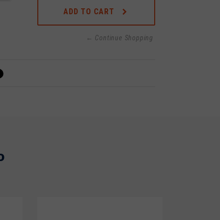
ADD TO CART
← Continue Shopping
o