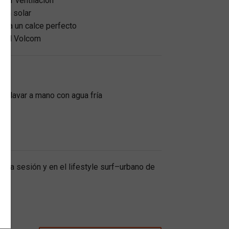
yor ventilación
ión solar
para un calce perfecto
idad Volcom
o lavar a mano con agua fría
ada sesión y en el lifestyle surf–urbano de