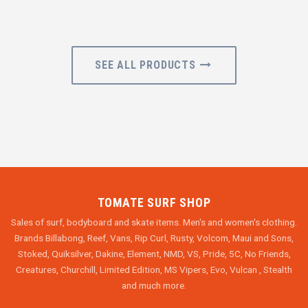
SEE ALL PRODUCTS
TOMATE SURF SHOP
Sales of surf, bodyboard and skate items. Men's and women's clothing.
Brands Billabong, Reef, Vans, Rip Curl, Rusty, Volcom, Maui and Sons,
Stoked, Quiksilver, Dakine, Element, NMD, VS, Pride, 5C, No Friends,
Creatures, Churchill, Limited Edition, MS Vipers, Evo, Vulcan , Stealth
and much more.