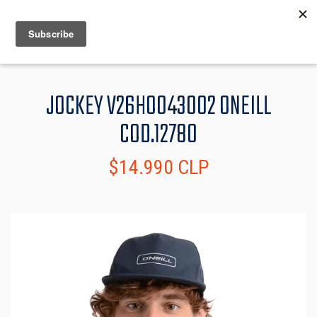
MENU
INFO
JOCKEY V26HO043002 ONEILL
COD.12780
$14.990 CLP