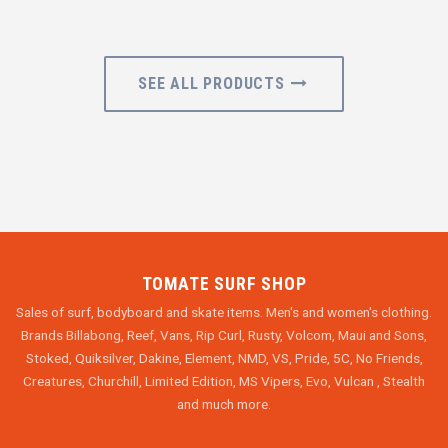
SEE ALL PRODUCTS
TOMATE SURF SHOP
Sales of surf, bodyboard and skate items. Men's and women's clothing.
Brands Billabong, Reef, Vans, Rip Curl, Rusty, Volcom, Maui and Sons,
Stoked, Quiksilver, Dakine, Element, NMD, VS, Pride, 5C, No Friends,
Creatures, Churchill, Limited Edition, MS Vipers, Evo, Vulcan , Stealth
and much more.