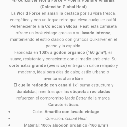
🌍
Quiksilver World Force – Polera Hombre Amarilla
(Colección Global Heat)
La
World Force
en
amarillo
destaca por su vibra fresca,
energética y con un toque retro que eleva cualquier outfit.
Perteneciente a la
Colección Global Heat
, esta camiseta
ofrece un look vintage gracias a su
lavado intenso
,
manteniendo el estilo clásico con gráficos Quiksilver en el
pecho y la espalda.
Fabricada en
100% algodón orgánico (160 g/m²)
, es
suave, resistente y consciente con el medio ambiente. Su
corte extra grande (oversize)
entrega un calce relajado y
moderno, ideal para días de calor, estilo urbano o
aventuras al aire libre.
El
cuello redondo con canalé 1x1
suma estructura y
durabilidad, mientras que las
etiquetas recicladas
refuerzan el compromiso
Made Better
de la marca.
Características:
Color:
Amarillo con lavado vintage
Colección:
Global Heat
Material:
100% algodón orgánico (160 g/m²)