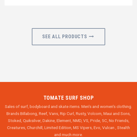
SEE ALL PRODUCTS
TOMATE SURF SHOP
Sales of surf, bodyboard and skate items. Men's and women's clothing.
Brands Billabong, Reef, Vans, Rip Curl, Rusty, Volcom, Maui and Sons,
Stoked, Quiksilver, Dakine, Element, NMD, VS, Pride, 5C, No Friends,
Creatures, Churchill, Limited Edition, MS Vipers, Evo, Vulcan , Stealth
and much more.