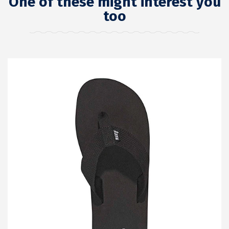
One of these might interest you
too