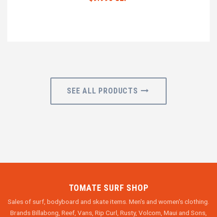
SEE ALL PRODUCTS
TOMATE SURF SHOP
Sales of surf, bodyboard and skate items. Men's and women's clothing.
Brands Billabong, Reef, Vans, Rip Curl, Rusty, Volcom, Maui and Sons,