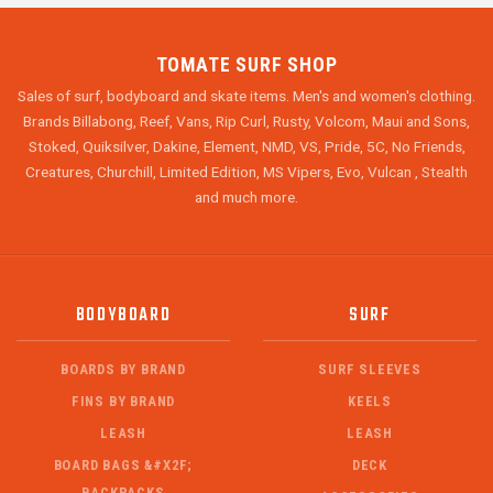
TOMATE SURF SHOP
Sales of surf, bodyboard and skate items. Men's and women's clothing.
Brands Billabong, Reef, Vans, Rip Curl, Rusty, Volcom, Maui and Sons,
Stoked, Quiksilver, Dakine, Element, NMD, VS, Pride, 5C, No Friends,
Creatures, Churchill, Limited Edition, MS Vipers, Evo, Vulcan , Stealth
and much more.
BODYBOARD
SURF
BOARDS BY BRAND
SURF SLEEVES
FINS BY BRAND
KEELS
LEASH
LEASH
BOARD BAGS &#X2F;
DECK
BACKPACKS