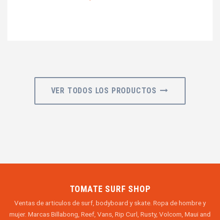
VER TODOS LOS PRODUCTOS
TOMATE SURF SHOP
Ventas de articulos de surf, bodyboard y skate. Ropa de hombre y
mujer. Marcas Billabong, Reef, Vans, Rip Curl, Rusty, Volcom, Maui and