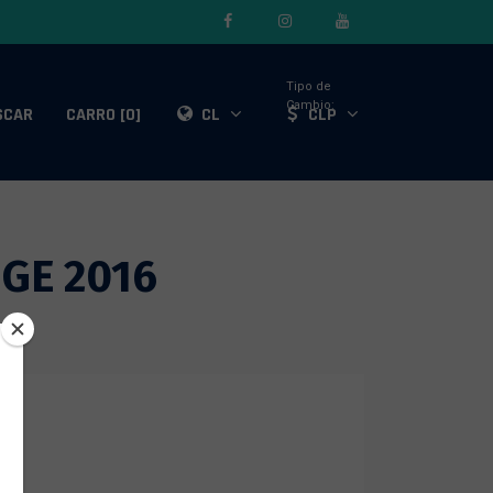
Tipo de
Cambio:
SCAR
CARRO [0]
CL
CLP
NGE 2016