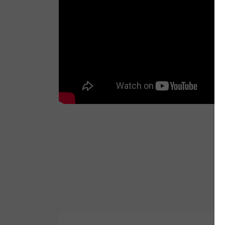
Wetsuit Bag
Peinetas
Hubb Principiante
Bloqueadores
Kit Reparacion
Accesorios Varios
Tapones de Oido
Accesorios Varios