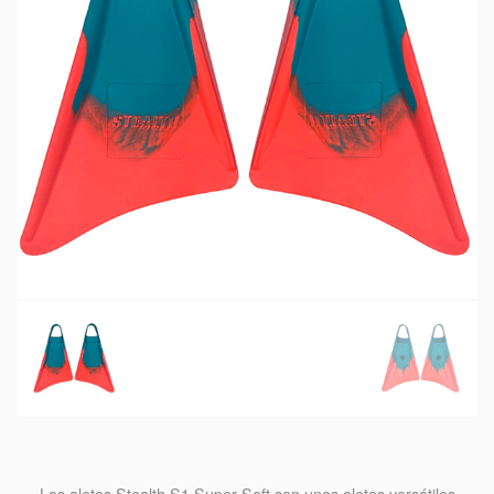
Las aletas Stealth S1 Super Soft son unas aletas versátiles