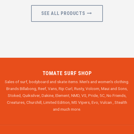
SEE ALL PRODUCTS
TOMATE SURF SHOP
Sales of surf, bodyboard and skate items. Men's and women's clothing.
Brands Billabong, Reef, Vans, Rip Curl, Rusty, Volcom, Maui and Sons,
Stoked, Quiksilver, Dakine, Element, NMD, VS, Pride, 5C, No Friends,
Creatures, Churchill, Limited Edition, MS Vipers, Evo, Vulcan , Stealth
and much more.