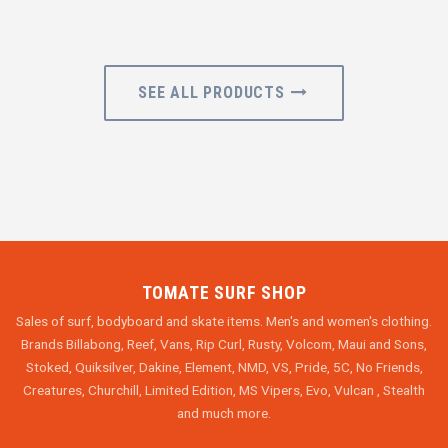
SEE ALL PRODUCTS
TOMATE SURF SHOP
Sales of surf, bodyboard and skate items. Men's and women's clothing.
Brands Billabong, Reef, Vans, Rip Curl, Rusty, Volcom, Maui and Sons,
Stoked, Quiksilver, Dakine, Element, NMD, VS, Pride, 5C, No Friends,
Creatures, Churchill, Limited Edition, MS Vipers, Evo, Vulcan , Stealth
and much more.