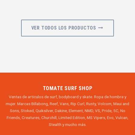
VER TODOS LOS PRODUCTOS
TOMATE SURF SHOP
Ventas de articulos de surf, bodyboard y skate. Ropa de hombre y
mujer. Marcas Billabong, Reef, Vans, Rip Curl, Rusty, Volcom, Maui and
Sons, Stoked, Quiksilver, Dakine, Element, NMD, VS, Pride, 5C, No
Friends, Creatures, Churchill, Limited Edition, MS Vipers, Evo, Vulcan,
Stealth y mucho más.