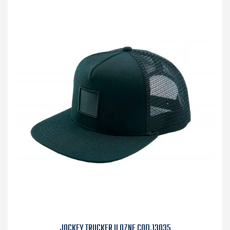
JOCKEY TRUCKER II OZNE COD.13035