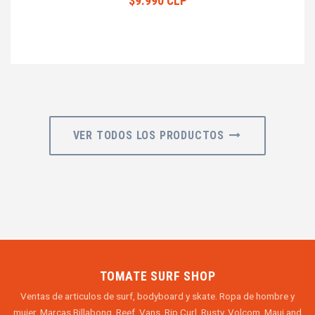
$9.990 CLP
VER TODOS LOS PRODUCTOS
TOMATE SURF SHOP
Ventas de articulos de surf, bodyboard y skate. Ropa de hombre y
mujer. Marcas Billabong, Reef, Vans, Rip Curl, Rusty, Volcom, Maui and