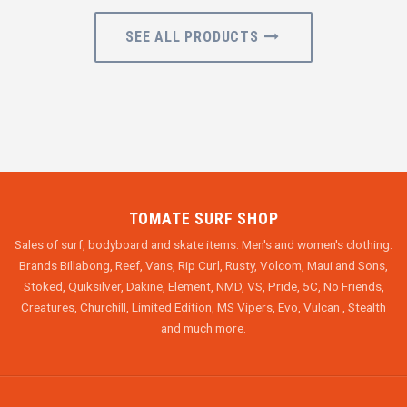
SEE ALL PRODUCTS
TOMATE SURF SHOP
Sales of surf, bodyboard and skate items. Men's and women's clothing.
Brands Billabong, Reef, Vans, Rip Curl, Rusty, Volcom, Maui and Sons,
Stoked, Quiksilver, Dakine, Element, NMD, VS, Pride, 5C, No Friends,
Creatures, Churchill, Limited Edition, MS Vipers, Evo, Vulcan , Stealth
and much more.