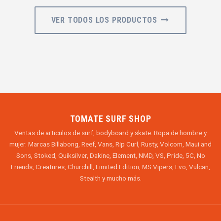
VER TODOS LOS PRODUCTOS
TOMATE SURF SHOP
Ventas de articulos de surf, bodyboard y skate. Ropa de hombre y
mujer. Marcas Billabong, Reef, Vans, Rip Curl, Rusty, Volcom, Maui and
Sons, Stoked, Quiksilver, Dakine, Element, NMD, VS, Pride, 5C, No
Friends, Creatures, Churchill, Limited Edition, MS Vipers, Evo, Vulcan,
Stealth y mucho más.