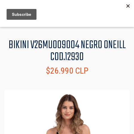
MENU
INFO
BIKINI V26MU009004 NEGRO ONEILL
COD.12930
$26.990 CLP