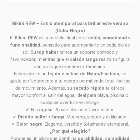
Bikini REW – Estilo atemporal para brillar este verano
(Color Negro)
El
Bikini REW
es la mezcla ideal entre
estilo
,
comodidad
y
funcionalidad
, pensado para acompañarte en cada día de
sol. Su
top halter
brinda un soporte cómodo y
favorecedor, mientras que el
calzón tanga
realza tu figura
con un toque moderno y femenino.
Fabricado en un
tejido elástico de Nylon/Elastano
, se
ajusta perfectamente a tu cuerpo permitiendo total libertad
de movimiento. Además, su
secado rápido
te ofrece
mayor confort al salir del agua, ideal para playa, piscina o
cualquier aventura veraniega.
✔
Fit regular
: Ajuste clásico y favorecedor.
✔
Diseño halter + tanga
: Moderno, seguro y estilizador.
✔
Color negro
: Elegante, versátil y totalmente atemporal.
¿Por qué elegirlo?
Porque es un bikini que combina
durabilidad, comodidad