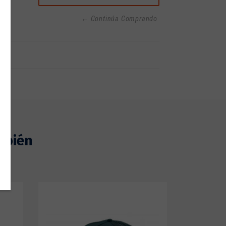
← Continúa Comprando
mbién