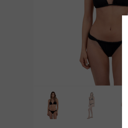
Wetsuit Bag
Peinetas
Hubb Principiante
Bloqueadores
Kit Reparacion
Accesorios Varios
Tapones de Oido
Accesorios Varios