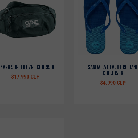
NANO SURFER OZNE COD.9508
SANDALIA BEACH PRO OZNE
COD.10589
$17.990 CLP
$4.990 CLP