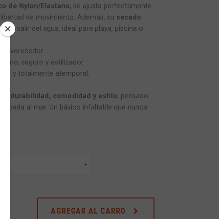
ico de Nylon/Elastano
, se ajusta perfectamente
l libertad de movimiento. Además, su
secado
 al salir del agua, ideal para playa, piscina o
 y favorecedor.
derno, seguro y estilizador.
rsátil y totalmente atemporal.
bina
durabilidad, comodidad y estilo
, pensado
apada al mar. Un básico infaltable que nunca
AGREGAR AL CARRO