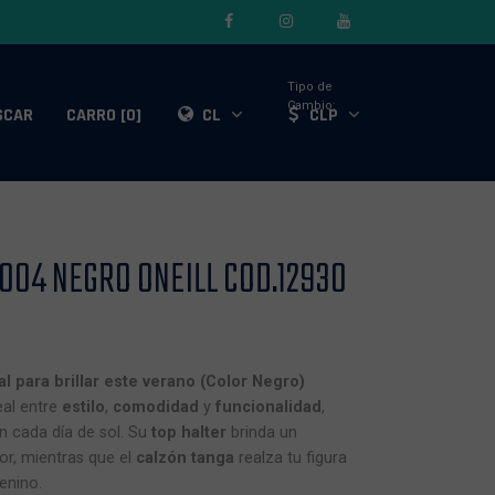
Tipo de
Cambio:
SCAR
CARRO [0]
CL
CLP
004 NEGRO ONEILL COD.12930
l para brillar este verano (Color Negro)
eal entre
estilo
,
comodidad
y
funcionalidad
,
 cada día de sol. Su
top halter
brinda un
r, mientras que el
calzón tanga
realza tu figura
enino.