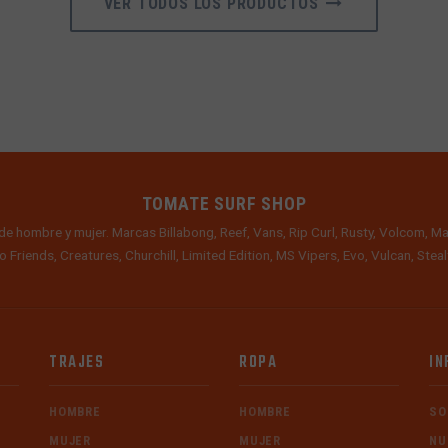
VER TODOS LOS PRODUCTOS
TOMATE SURF SHOP
de hombre y mujer. Marcas Billabong, Reef, Vans, Rip Curl, Rusty, Volcom, Ma
o Friends, Creatures, Churchill, Limited Edition, MS Vipers, Evo, Vulcan, Ste
TRAJES
ROPA
IN
HOMBRE
HOMBRE
SO
MUJER
MUJER
NU