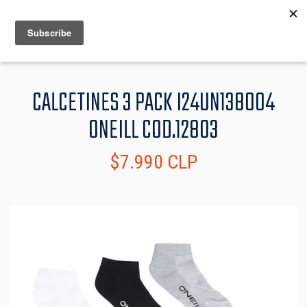
MENU
INFO
CALCETINES 3 PACK I24UN138004
ONEILL COD.12803
$7.990 CLP