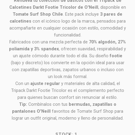
Renueva tu colección de básicos con el Tripack de
Calcetines Darkt Footie Tricolor de O'Neill
, disponible en
Tomate Surf Shop Chile
. Este pack incluye
3 pares de
calcetines
con el icónico logo de la marca, pensados para
acompañarte en cualquier ocasión con estilo, comodidad y
funcionalidad.
Fabricados con una mezcla perfecta de
70% algodón, 27%
poliamida y 3% spandex
, ofrecen suavidad, respirabilidad y
un ajuste cómodo durante todo el día. Su diseño
footie
(bajo y discreto) los convierte en la opción ideal para usar
con zapatillas deportivas, zapatos urbanos o incluso con
un look más formal.
Con un
ajuste regular
y materiales de alta calidad, el
Tripack Darkt Footie Tricolor es el complemento perfecto
para quienes buscan confort sin renunciar al estilo.
Tip:
Combínalos con tus
bermudas, zapatillas o
pantalones O'Neill
favoritos de Tomate Surf Shop para
lograr un outfit original, moderno y lleno de personalidad.
STOCK:
1