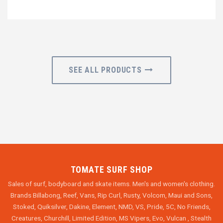
SEE ALL PRODUCTS
TOMATE SURF SHOP
Sales of surf, bodyboard and skate items. Men's and women's clothing.
Brands Billabong, Reef, Vans, Rip Curl, Rusty, Volcom, Maui and Sons,
Stoked, Quiksilver, Dakine, Element, NMD, VS, Pride, 5C, No Friends,
Creatures, Churchill, Limited Edition, MS Vipers, Evo, Vulcan , Stealth