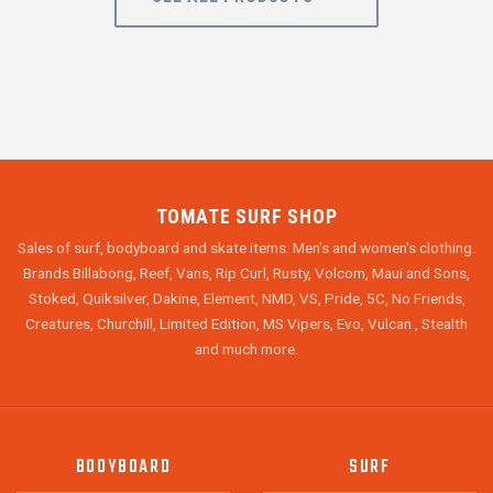
TOMATE SURF SHOP
Sales of surf, bodyboard and skate items. Men's and women's clothing.
Brands Billabong, Reef, Vans, Rip Curl, Rusty, Volcom, Maui and Sons,
Stoked, Quiksilver, Dakine, Element, NMD, VS, Pride, 5C, No Friends,
Creatures, Churchill, Limited Edition, MS Vipers, Evo, Vulcan , Stealth
and much more.
BODYBOARD
SURF