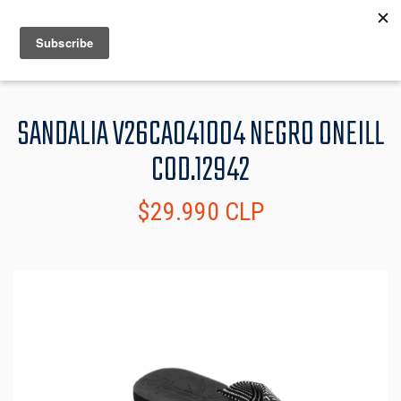
MENU
INFO
SANDALIA V26CA041004 NEGRO ONEILL
COD.12942
$29.990 CLP