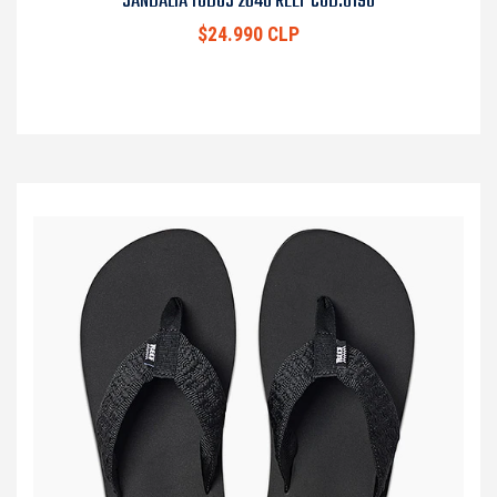
SANDALIA TODOS 2640 REEF COD.8190
$24.990 CLP