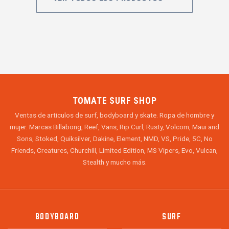
TOMATE SURF SHOP
Ventas de articulos de surf, bodyboard y skate. Ropa de hombre y
mujer. Marcas Billabong, Reef, Vans, Rip Curl, Rusty, Volcom, Maui and
Sons, Stoked, Quiksilver, Dakine, Element, NMD, VS, Pride, 5C, No
Friends, Creatures, Churchill, Limited Edition, MS Vipers, Evo, Vulcan,
Stealth y mucho más.
BODYBOARD
SURF