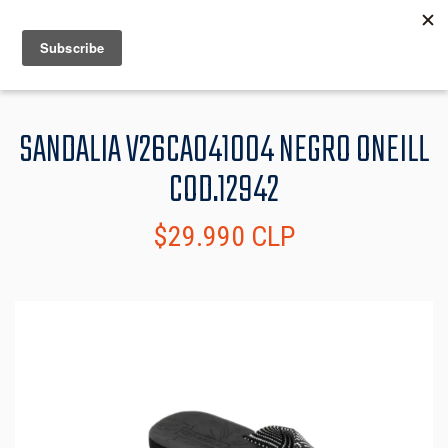
MENU
INFO
SANDALIA V26CA041004 NEGRO ONEILL
COD.12942
$29.990 CLP