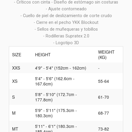
- Críticos con cinta - Diseño de estómago sin costuras
- Ajuste contorneado
- Cuello de piel de deslizamiento de corte crudo
- Cierre en el pecho YKK Blockout
- Sellos de muñequeras y tobillos
- Rodilleras Supratex 2.0
- Logotipo 3D
WEIGHT
SIZE
HEIGHT
(KG)
XXS
4'9" - 5'4" (152cm - 162cm)
-
5'4" - 5'6" (162.6cm -
XS
55-64
167.6cm)
5'8" - 5'10" (172.7cm -
S
61-70
177.8cm)
5'9" - 5'11" (175.3cm -
M
68-77
180.3cm)
5'11" - 6'1" (180.3cm -
MT
73-82
185.4cm)