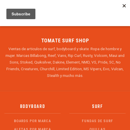
MENU
INFO
TOMATE SURF SHOP
Ventas de articulos de surf, bodyboard y skate. Ropa de hombre y
mujer. Marcas Billabong, Reef, Vans, Rip Curl, Rusty, Volcom, Maui and
Sons, Stoked, Quiksilver, Dakine, Element, NMD, VS, Pride, 5C, No
Friends, Creatures, Churchill, Limited Edition, MS Vipers, Evo, Vulcan,
Stealth y mucho más.
BODYBOARD
SURF
BOARDS POR MARCA
FUNDAS DE SURF
ALETAS POR MARCA
QUILLAS