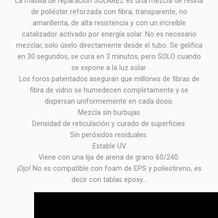
La masilla de reparación SOLAREZ es una mezcla de resina
de poliéster reforzada con fibra, transparente, no
amarillenta, de alta resistencia y con un increíble
catalizador activado por energía solar. No es necesario
mezclar, solo úselo directamente desde el tubo. Se gelifica
en 30 segundos, se cura en 3 minutos, pero SOLO cuando
se expone a la luz solar.
Los foros patentados aseguran que millones de fibras de
fibra de vidrio se humedecen completamente y se
dispersan uniformemente en cada dosis.
Mezcla sin burbujas
Densidad de reticulación y curado de superficies.
Sin peróxidos residuales.
Estable UV
Viene con una lija de arena de grano 60/240.
¡Ojo! No es compatible con foam de EPS y poliestireno, es
decir con tablas epoxy...