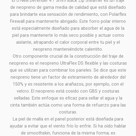
El O'Neill Defender 4 / 3mm Back Zip Steamer es un traje
de neopreno de gama media de calidad que está diseñado
para brindarte esa sensación de rendimiento, con Polarflex
Firewall para mantenerte abrigado. Este forro polar interno
está especialmente diseñado para absorber el agua de la
piel para mantenerte lo más seco posible y actuar como
aislante, atrapando el calor corporal entre tu piel y el
neopreno manteniéndote calentito.
Otro componente crucial de la construcción del traje de
neopreno es el neopreno UltraFlex DS flexible y las costuras
que se utilizan para combinar los paneles. Se dice que este
neopreno tiene un factor de estiramiento de alrededor del
150% y es resistente a los arañazos, por ejemplo, con el
velcro. El neopreno está cosido con GBS y costuras
selladas. Este enfoque es eficaz para sellar el agua y la
cinta también actúa como una forma de refuerzo para las
costuras.
La piel de malla en el panel posterior está diseñada para
ayudar a evitar que el viento frío lo enfríe. Si ha oído hablar
de smoothskin, funciona de la misma forma; es