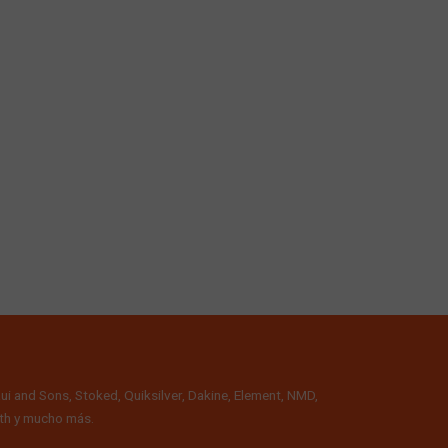
ui and Sons, Stoked, Quiksilver, Dakine, Element, NMD,
alth y mucho más.