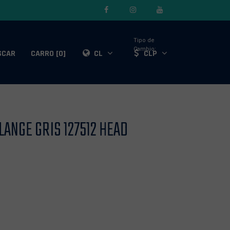
Tipo de
Cambio:
SCAR
CARRO [0]
CL
CLP
ANGE GRIS 127512 HEAD