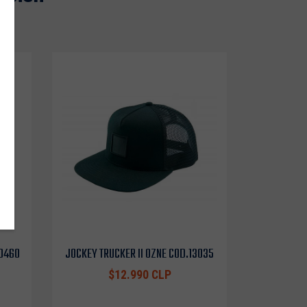
10460
JOCKEY TRUCKER II OZNE COD.13035
$12.990 CLP