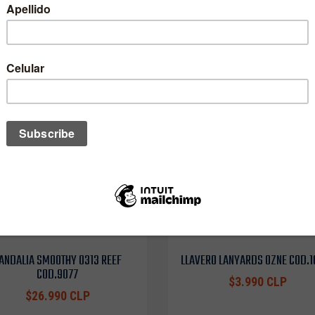
ANDALIA SMOOTHY 0313 REEF
LLAVERO LANYARDS OZNE COD.
COD.9077
$3.990 CLP
$26.990 CLP