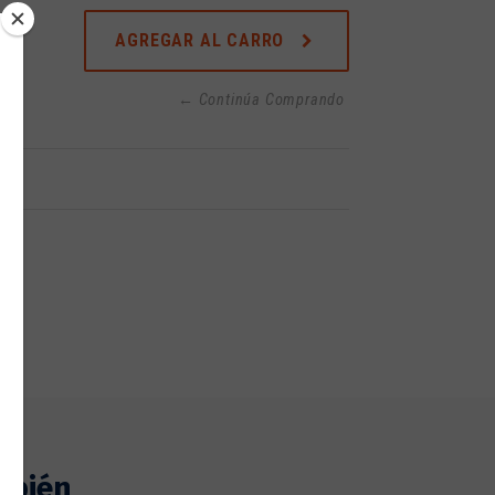
AGREGAR AL CARRO
← Continúa Comprando
mbién