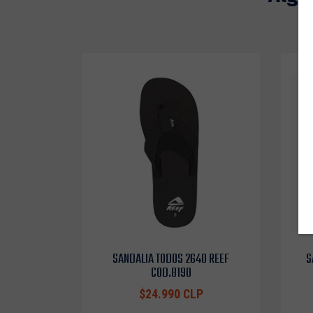
SANDALIA TODOS 2640 REEF
S
COD.8190
$24.990 CLP