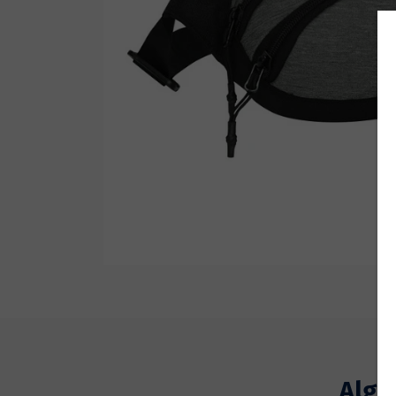
Wetsuit Bag
Peinetas
Hubb Principiante
Bloqueadores
Kit Reparacion
Accesorios Varios
Tapones de Oido
Accesorios Varios
Algu