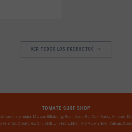
VER TODOS LOS PRODUCTOS
TOMATE SURF SHOP
de hombre y mujer. Marcas Billabong, Reef, Vans, Rip Curl, Rusty, Volcom, Ma
o Friends, Creatures, Churchill, Limited Edition, MS Vipers, Evo, Vulcan, Ste