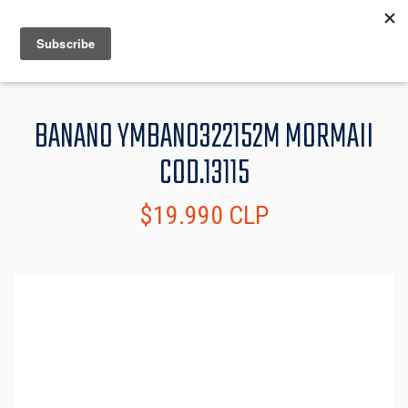
MENU
INFO
BANANO YMBAN0322152M MORMAII
COD.13115
$19.990 CLP