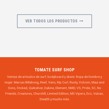
VER TODOS LOS PRODUCTOS
TOMATE SURF SHOP
Ventas de articulos de surf, bodyboard y skate. Ropa de hombre y
mujer. Marcas Billabong, Reef, Vans, Rip Curl, Rusty, Volcom, Maui and
Sons, Stoked, Quiksilver, Dakine, Element, NMD, VS, Pride, 5C, No
Friends, Creatures, Churchill, Limited Edition, MS Vipers, Evo, Vulcan,
Stealth y mucho más.