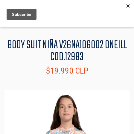
MENU
INFO
BODY SUIT NIÑA V26NA106002 ONEILL
COD.12983
$19.990 CLP