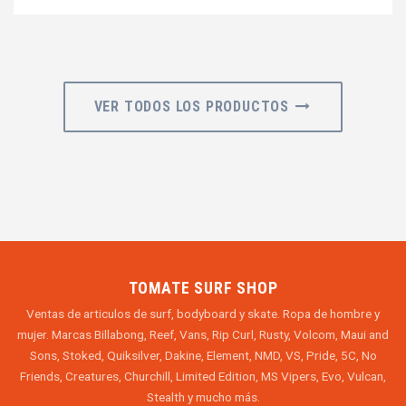
VER TODOS LOS PRODUCTOS
TOMATE SURF SHOP
Ventas de articulos de surf, bodyboard y skate. Ropa de hombre y
mujer. Marcas Billabong, Reef, Vans, Rip Curl, Rusty, Volcom, Maui and
Sons, Stoked, Quiksilver, Dakine, Element, NMD, VS, Pride, 5C, No
Friends, Creatures, Churchill, Limited Edition, MS Vipers, Evo, Vulcan,
Stealth y mucho más.