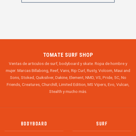
TOMATE SURF SHOP
Ventas de articulos de surf, bodyboard y skate. Ropa de hombre y
mujer. Marcas Billabong, Reef, Vans, Rip Curl, Rusty, Volcom, Maui and
Sons, Stoked, Quiksilver, Dakine, Element, NMD, VS, Pride, 5C, No
Friends, Creatures, Churchill, Limited Edition, MS Vipers, Evo, Vulcan,
Stealth y mucho más.
BODYBOARD
SURF