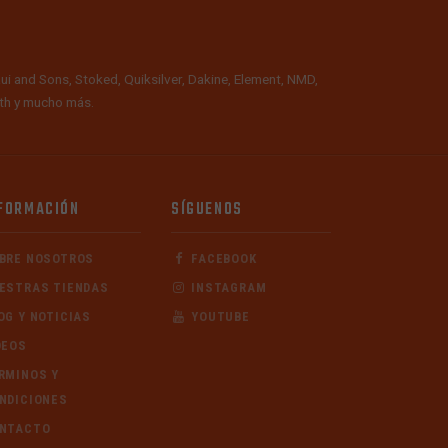
ui and Sons, Stoked, Quiksilver, Dakine, Element, NMD,
alth y mucho más.
FORMACIÓN
SÍGUENOS
BRE NOSOTROS
FACEBOOK
ESTRAS TIENDAS
INSTAGRAM
OG Y NOTICIAS
YOUTUBE
DEOS
RMINOS Y
NDICIONES
NTACTO