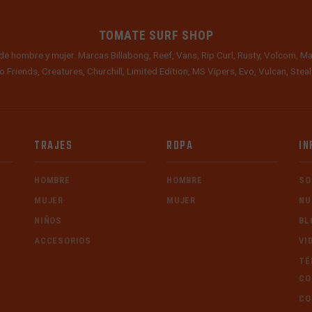
TOMATE SURF SHOP
de hombre y mujer. Marcas Billabong, Reef, Vans, Rip Curl, Rusty, Volcom, Ma
o Friends, Creatures, Churchill, Limited Edition, MS Vipers, Evo, Vulcan, Ste
TRAJES
ROPA
IN
HOMBRE
HOMBRE
SO
MUJER
MUJER
NU
NIÑOS
BL
ACCESORIOS
VI
TÉ
CO
CO