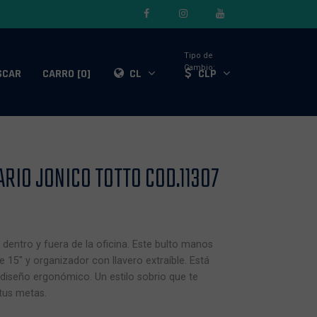
Tipo de
Cambio:
SCAR
CARRO [0]
CL
CLP
RIO JONICO TOTTO COD.11307
 dentro y fuera de la oficina. Este bulto manos
de 15" y organizador con llavero extraíble. Está
e diseño ergonómico. Un estilo sobrio que te
tus metas.