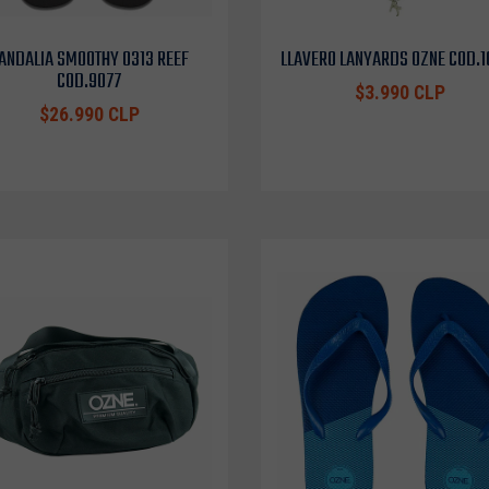
ANDALIA SMOOTHY 0313 REEF
LLAVERO LANYARDS OZNE COD.
COD.9077
$3.990 CLP
$26.990 CLP