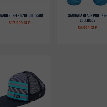
NANO SURFER OZNE COD.9508
SANDALIA BEACH PRO OZNE
COD.10589
$17.990 CLP
$4.990 CLP