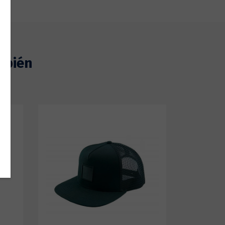
mbién