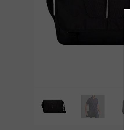
Wetsuit Bag
Peinetas
Hubb Principiante
Bloqueadores
Kit Reparacion
Accesorios Varios
Tapones de Oido
Accesorios Varios