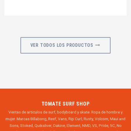
VER TODOS LOS PRODUCTOS
TOMATE SURF SHOP
Ventas de articulos de surf, bodyboard y skate. Ropa de hombre y
mujer. Marcas Billabong, Reef, Vans, Rip Curl, Rusty, Volcom, Maui and
Sons, Stoked, Quiksilver, Dakine, Element, NMD, VS, Pride, 5C, No