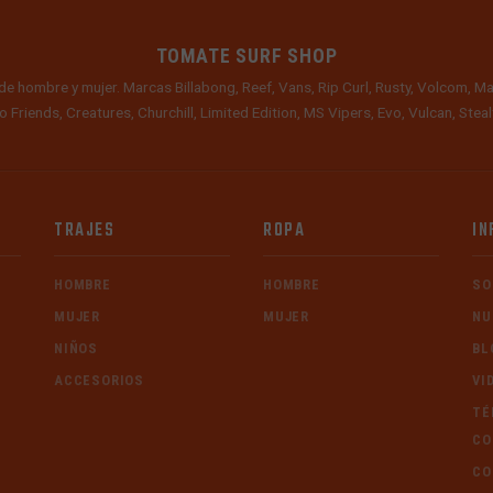
TOMATE SURF SHOP
de hombre y mujer. Marcas Billabong, Reef, Vans, Rip Curl, Rusty, Volcom, Ma
o Friends, Creatures, Churchill, Limited Edition, MS Vipers, Evo, Vulcan, Ste
TRAJES
ROPA
IN
HOMBRE
HOMBRE
SO
MUJER
MUJER
NU
NIÑOS
BL
ACCESORIOS
VI
TÉ
CO
CO