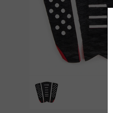
Wetsuit Bag
Peinetas
Hubb Principiante
Bloqueadores
Kit Reparacion
Accesorios Varios
Tapones de Oido
Accesorios Varios