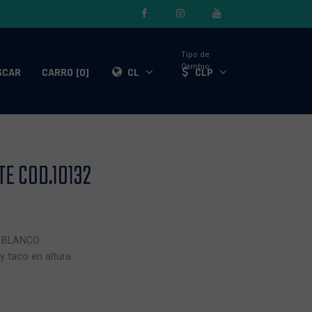
Tipo de
Cambio:
SCAR
CARRO [0]
CL
CLP
E COD.10132
Y BLANCO
 taco en altura.