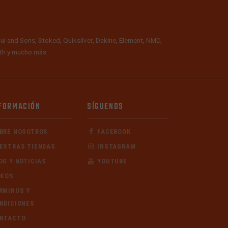
ui and Sons, Stoked, Quiksilver, Dakine, Element, NMD,
alth y mucho más.
FORMACIÓN
SÍGUENOS
BRE NOSOTROS
FACEBOOK
ESTRAS TIENDAS
INSTAGRAM
OG Y NOTICIAS
YOUTUBE
DEOS
RMINOS Y
NDICIONES
NTACTO