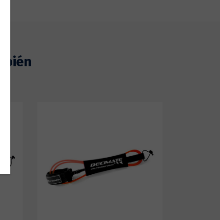
mbién