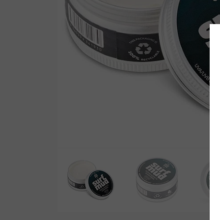
Wetsuit Bag
Peinetas
Hubb Principiante
Bloqueadores
Kit Reparacion
Accesorios Varios
Tapones de Oido
Accesorios Varios