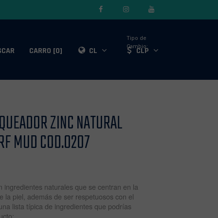
Tipo de
Cambio:
SCAR
CARRO [0]
CL
CLP
QUEADOR ZINC NATURAL
RF MUD COD.0207
 ingredientes naturales que se centran en la
de la piel, además de ser respetuosos con el
na lista típica de ingredientes que podrías
ucto: