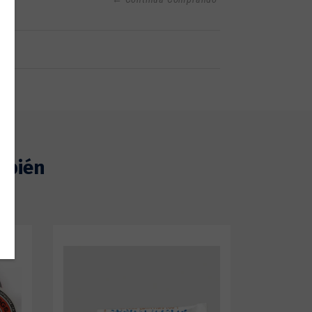
mbién