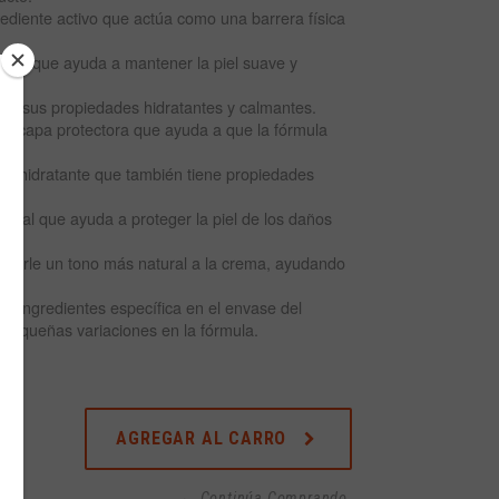
grediente activo que actúa como una barrera física
tural que ayuda a mantener la piel suave y
or sus propiedades hidratantes y calmantes.
a capa protectora que ayuda a que la fórmula
nte hidratante que también tiene propiedades
tural que ayuda a proteger la piel de los daños
a darle un tono más natural a la crema, ayudando
iel.
a de ingredientes específica en el envase del
pequeñas variaciones en la fórmula.
AGREGAR AL CARRO
← Continúa Comprando