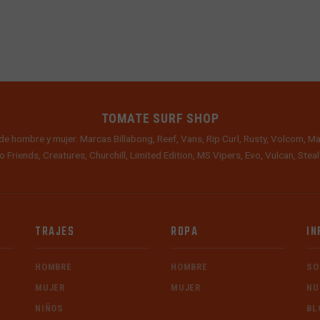
TOMATE SURF SHOP
de hombre y mujer. Marcas Billabong, Reef, Vans, Rip Curl, Rusty, Volcom, Ma
o Friends, Creatures, Churchill, Limited Edition, MS Vipers, Evo, Vulcan, Ste
TRAJES
ROPA
IN
HOMBRE
HOMBRE
SO
MUJER
MUJER
NU
NIÑOS
BL