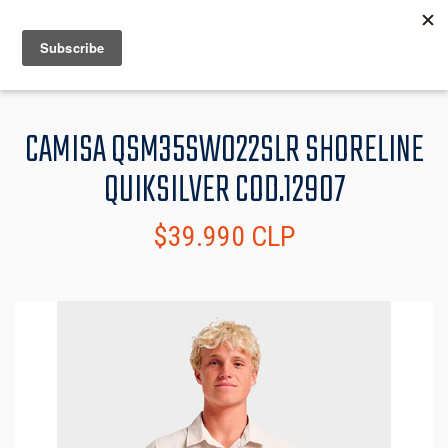
MENU
INFO
CAMISA QSM35SW022SLR SHORELINE
QUIKSILVER COD.12907
$39.990 CLP