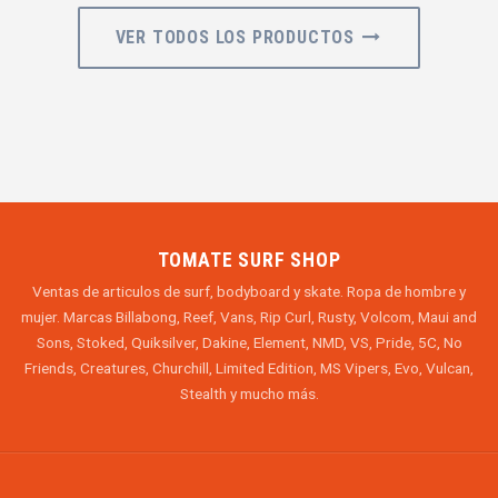
VER TODOS LOS PRODUCTOS
TOMATE SURF SHOP
Ventas de articulos de surf, bodyboard y skate. Ropa de hombre y
mujer. Marcas Billabong, Reef, Vans, Rip Curl, Rusty, Volcom, Maui and
Sons, Stoked, Quiksilver, Dakine, Element, NMD, VS, Pride, 5C, No
Friends, Creatures, Churchill, Limited Edition, MS Vipers, Evo, Vulcan,
Stealth y mucho más.