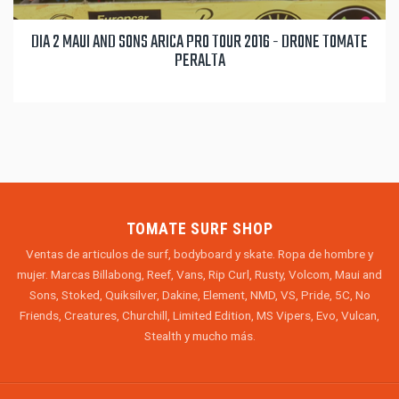
DIA 2 MAUI AND SONS ARICA PRO TOUR 2016 - DRONE TOMATE
PERALTA
TOMATE SURF SHOP
Ventas de articulos de surf, bodyboard y skate. Ropa de hombre y
mujer. Marcas Billabong, Reef, Vans, Rip Curl, Rusty, Volcom, Maui and
Sons, Stoked, Quiksilver, Dakine, Element, NMD, VS, Pride, 5C, No
Friends, Creatures, Churchill, Limited Edition, MS Vipers, Evo, Vulcan,
Stealth y mucho más.