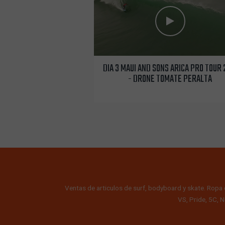
DIA 3 MAUI AND SONS ARICA PRO TOUR 
- DRONE TOMATE PERALTA
Ventas de articulos de surf, bodyboard y skate. Ropa 
VS, Pride, 5C, N