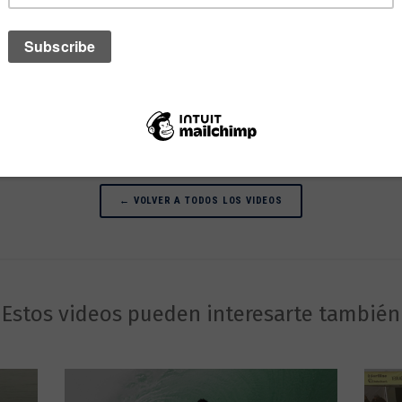
← VOLVER A TODOS LOS VIDEOS
Estos videos pueden interesarte también