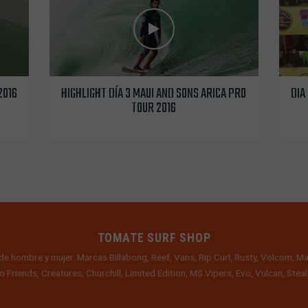
2016
HIGHLIGHT DÍA 3 MAUI AND SONS ARICA PRO
DIA
TOUR 2016
TOMATE SURF SHOP
de hombre y mujer. Marcas Billabong, Reef, Vans, Rip Curl, Rusty, Volcom, Ma
o Friends, Creatures, Churchill, Limited Edition, MS Vipers, Evo, Vulcan, Ste