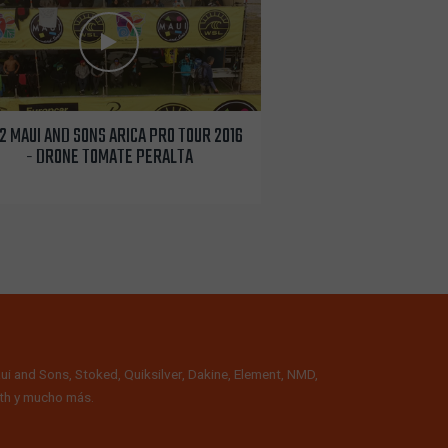
 2 MAUI AND SONS ARICA PRO TOUR 2016
- DRONE TOMATE PERALTA
ui and Sons, Stoked, Quiksilver, Dakine, Element, NMD,
alth y mucho más.