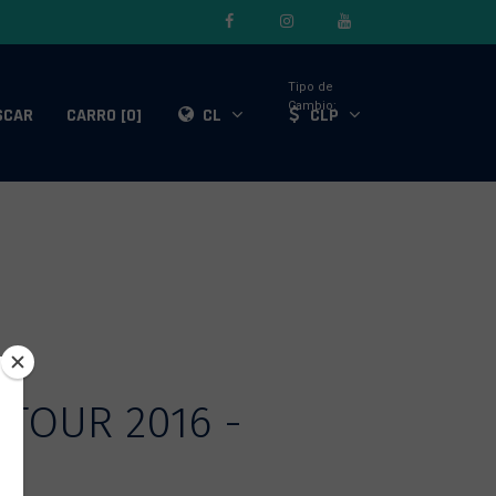
Tipo de
Cambio:
SCAR
CARRO [0]
CL
CLP
 TOUR 2016 -