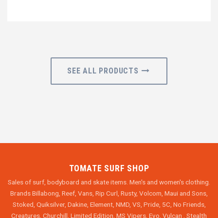
SEE ALL PRODUCTS
TOMATE SURF SHOP
Sales of surf, bodyboard and skate items. Men's and women's clothing.
Brands Billabong, Reef, Vans, Rip Curl, Rusty, Volcom, Maui and Sons,
Stoked, Quiksilver, Dakine, Element, NMD, VS, Pride, 5C, No Friends,
Creatures, Churchill, Limited Edition, MS Vipers, Evo, Vulcan , Stealth